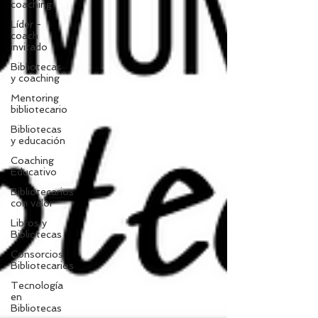
coaching
Líder -
coach
invitado
Bibliotecas
y coaching
Mentoring
bibliotecario
Bibliotecas
y educación
Coaching
Educativo
Bibliotecarios
con valor
Libros y
Bibliotecas
Consorcios
Bibliotecarios
Tecnología
en
Bibliotecas