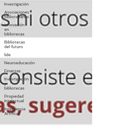
Investigación
Asociaciones
bibliotecarias
Innovación
en
bibliotecas
Bibliotecas
del futuro
lide
Neuroeducación
Finanzas
Investigación
y
bibliotecas
Propiedad
Intelectual
Inteligencia
Artificial