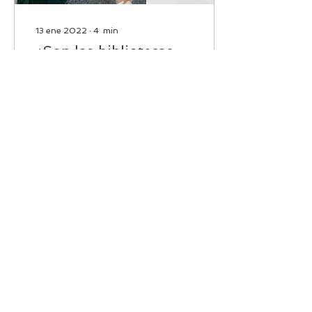
13 ene 2022
∙
4
min
¿Son las bibliotecas
espacios protectores
para sus usuarios?
Las bibliotecas se han
convertido para sus
usuarios en un escenario
que los protege de lo ruda
que puede resultar la vida
525
0
En alianza con: