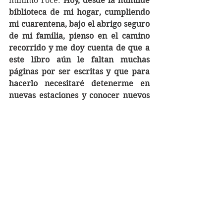
mínimo roce. 
Hoy, desde la humilde 
biblioteca de mi hogar, cumpliendo 
mi cuarentena, bajo el abrigo seguro 
de mi familia, pienso en el camino 
recorrido y me doy cuenta de que a 
este libro aún le faltan muchas 
páginas por ser escritas y que para 
hacerlo necesitaré detenerme en 
nuevas estaciones y conocer nuevos 
compañeros de viaje, que me guíen 
la mano para culminar otros 
capítulos en esta maravillosa historia 
que es la vida.