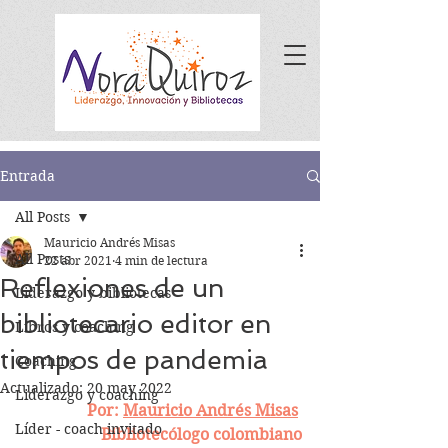
Entrada
All Posts
Mauricio Andrés Misas
All Posts
22 abr 2021
4 min de lectura
Reflexiones de un
Liderazgo y bibliotecas
bibliotecario editor en
Libros y coaching
tiempos de pandemia
Coaching
Actualizado:
20 may 2022
Liderazgo y coaching
Por: 
Mauricio Andrés Misas
Líder - coach invitado
Bibliotecólogo colombiano