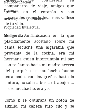
pasajeros se convierten en 
Neuroeducación
compañeros de viaje, amigos que 
Finanzas
quedan en el corazón y son 
atesorados como la joya más valiosa 
Investigación y bibliotecas
de tu vida. 
Propiedad Intelectual
Recuerdo una ocasión en la que 
Inteligencia Artificial
plácidamente acostado sobre mi 
cama escuché una algarabía que 
provenía de la cocina, era mi 
hermana quien interrumpía mi paz 
con reclamos hacia mi madre acerca 
del porqué «ese muchacho bueno 
para nada, con las greñas hasta la 
cintura, no salía a buscar trabajo» … 
―ese muchacho, era yo. 
Como si se obturara un botón de 
auxilio, mi cabeza hizo clic y se 