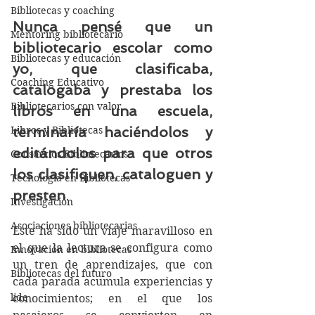
Bibliotecas y coaching
Nunca pensé que un 
Mentoring bibliotecario
bibliotecario escolar como 
Bibliotecas y educación
yo, que clasificaba, 
Coaching Educativo
catalogaba y prestaba los 
Bibliotecarios con valor
libros en una escuela, 
Libros y Bibliotecas
terminaría haciéndolos y 
editándolos para que otros 
Consorcios Bibliotecarios
los clasifiquen, cataloguen y 
Tecnología en Bibliotecas
presten
.
Investigación
Asociaciones bibliotecarias
Este ha sido un viaje maravilloso en 
el que la lectura se configura como 
Innovación en bibliotecas
un tren de aprendizajes, que con 
Bibliotecas del futuro
cada parada acumula experiencias y 
lide
conocimientos; en el que los 