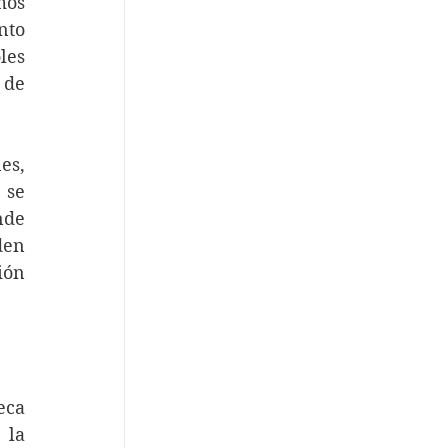
os 
to 
es 
de 
es, 
se 
de 
en 
ón 
ca 
 la 