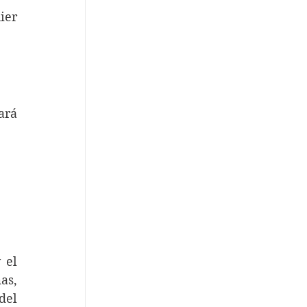
er 
rá 
el 
s, 
el 