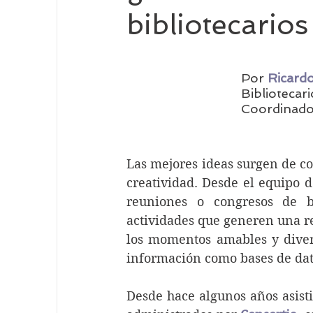
bibliotecario
Tecnología en Bibliotecas
Investigación
Por 
Ricard
Biblioteca
Bibliotecas del futuro
lide
Neuroed
Coordinador
Propiedad Intelectual
Inteligencia Artifici
Las mejores ideas surgen de c
creatividad. Desde el equipo d
reuniones o congresos de bi
actividades que generen una r
los momentos amables y diver
información como bases de dato
Desde hace algunos años asist