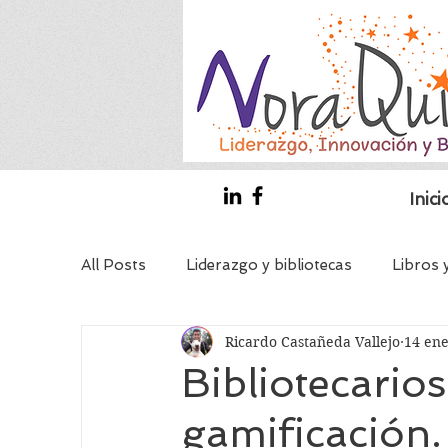
Inici
All Posts
Liderazgo y bibliotecas
Libros 
Ricardo Castañeda Vallejo
14 en
Líder - coach invitado
Bibliotecas y coa
Bibliotecario
gamificación.
Coaching Educativo
Bibliotecarios con 