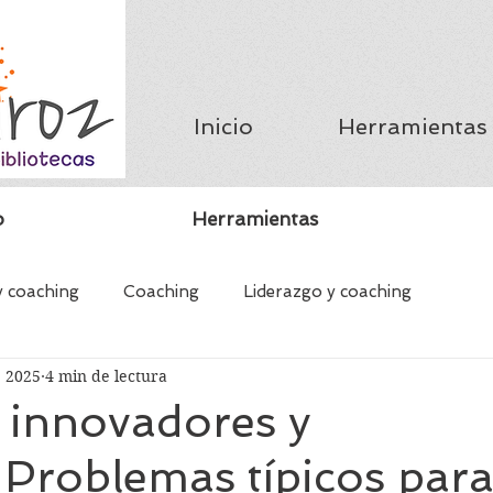
Inicio
Herramientas
o
Herramientas
y coaching
Coaching
Liderazgo y coaching
e 2025
4 min de lectura
ching
Mentoring bibliotecario
Bibliotecas y educació
s innovadores y
 Problemas típicos par
valor
Libros y Bibliotecas
Consorcios Bibliotecarios