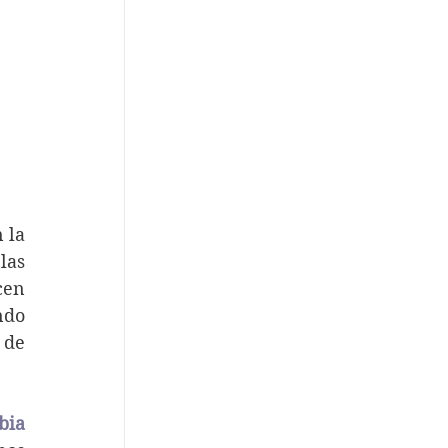
s
la 
as 
en 
do 
de 
bia