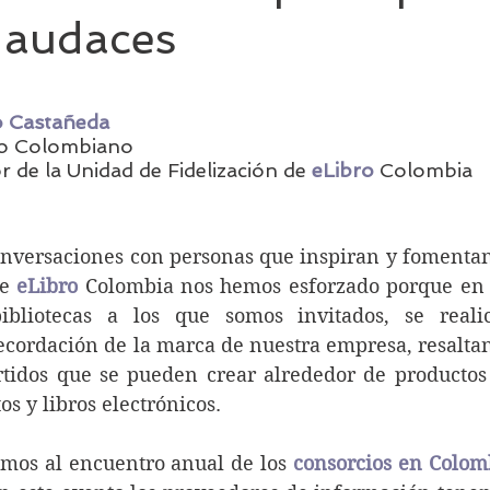
s audaces
Asociaciones bibliotecarias
Innovación en biblioteca
o Castañeda
rio Colombiano
ucación
Finanzas
Investigación y bibliotecas
 de la Unidad de Fidelización de 
eLibro
 Colombia
al
onversaciones con personas que inspiran y fomentan 
e 
eLibro
 Colombia nos hemos esforzado porque en l
bliotecas a los que somos invitados, se realic
ecordación de la marca de nuestra empresa, resaltan
tidos que se pueden crear alrededor de productos 
s y libros electrónicos.
imos al encuentro anual de los 
consorcios en Colom