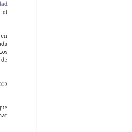
ad 
el 
 en 
da 
os 
de 
ra 
que 
ar 