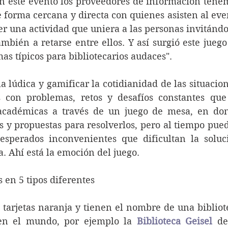
en este evento los proveedores de información tenem
 forma cercana y directa con quienes asisten al even
r una actividad que uniera a las personas invitándol
bién a retarse entre ellos. Y así surgió este juego 
as típicos para bibliotecarios audaces".
a lúdica y gamificar la cotidianidad de las situacion
 con problemas, retos y desafíos constantes que 
 académicas a través de un juego de mesa, en don
 y propuestas para resolverlos, pero al tiempo pued
esperados inconvenientes que dificultan la soluci
. Ahí está la emoción del juego.
s en 5 tipos diferentes
s tarjetas naranja y tienen el nombre de una bibliote
 en el mundo, por ejemplo la 
Biblioteca Geise
l
 de