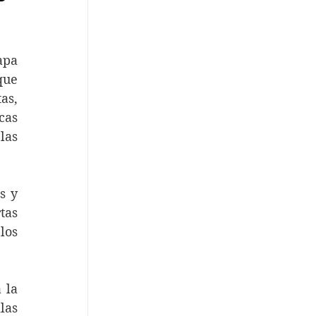
pa 
ue 
s, 
as 
as 
 y 
as 
os 
la 
as 