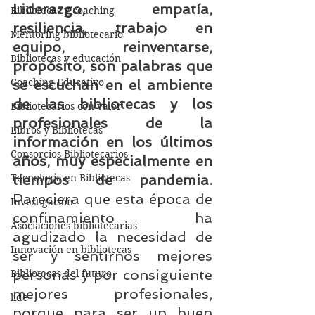
Liderazgo, empatía, 
Bibliotecas y coaching
resiliencia, trabajo en 
Mentoring bibliotecario
equipo, reinventarse, 
Bibliotecas y educación
propósito, son palabras que 
Coaching Educativo
se escuchan en el ambiente 
de las bibliotecas y los 
Bibliotecarios con valor
profesionales de la 
Libros y Bibliotecas
información en los últimos 
Consorcios Bibliotecarios
años, muy especialmente en 
Tecnología en Bibliotecas
tiempos de pandemia.
Pareciera que esta época de 
Investigación
confinamiento ha 
Asociaciones bibliotecarias
agudizado la necesidad de 
Innovación en bibliotecas
ser y sentirnos mejores 
personas y por consiguiente 
Bibliotecas del futuro
mejores profesionales, 
lide
porque para ser un buen 