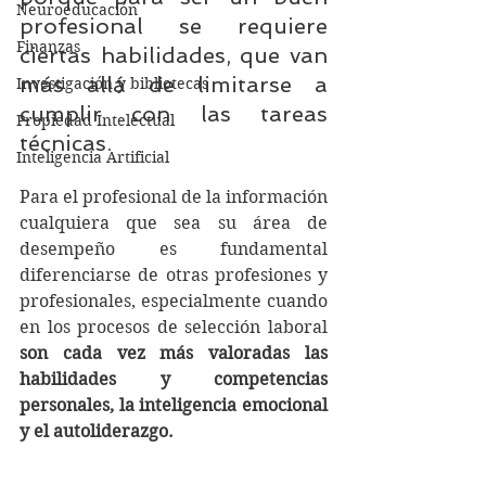
Neuroeducación
profesional se requiere 
Finanzas
ciertas habilidades, que van 
más allá de limitarse a 
Investigación y bibliotecas
cumplir con las tareas 
Propiedad Intelectual
técnicas.
Inteligencia Artificial
Para el profesional de la información 
cualquiera que sea su área de 
desempeño es fundamental 
diferenciarse de otras profesiones y 
profesionales, especialmente cuando 
en los procesos de selección laboral 
son cada vez más valoradas las 
habilidades y competencias 
personales, la inteligencia emocional 
y el autoliderazgo.