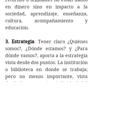
en dinero sino en impacto a la 
sociedad, aprendizaje, enseñanza, 
cultura, acompañamiento y 
educación.
3. Estrategia
:
 Tener claro ¿Quiénes 
somos?, ¿Dónde estamos? y ¿Para 
dónde vamos?, aporta a la estrategia 
vista desde dos puntos: La institución 
o biblioteca en donde se trabaja; 
pero no menos importante, vista 
desde la perspectiva individual del 
profesional de la información, ¿hasta 
dónde quiero llegar? ¿Cómo me 
proyecto al medio? ¿Qué legado 
quiero dejar en mi entorno? es 
decir: ¿Dónde me veo en el futuro? 
Como director de un centro de 