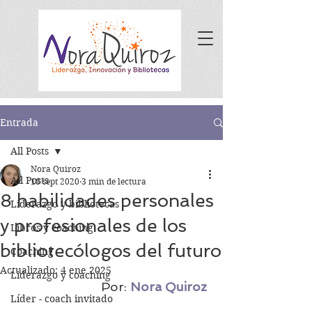
Entrada
All Posts
Nora Quiroz
All Posts
18 sept 2020
3 min de lectura
8 habilidades personales
Liderazgo y bibliotecas
y profesionales de los
Libros y coaching
bibliotecólogos del futuro
Coaching
Actualizado:
4 ene 2025
Liderazgo y coaching
Por: 
Nora Quiroz
Líder - coach invitado