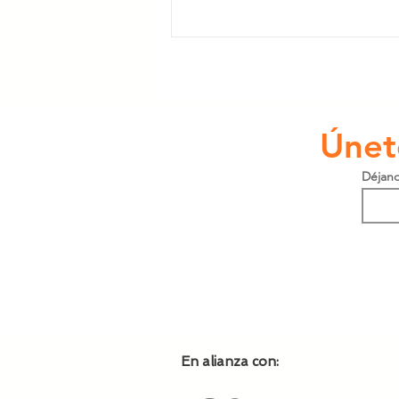
Aprendizaje - para sus cursos de
formación
Únet
Déjano
En alianza con: