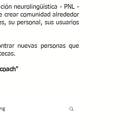
ión neurolingüística - PNL -
que crear comunidad alrededor
es, su personal, sus usuarios
ontrar nuevas personas que
otecas.
coach"​
ing
s y educación