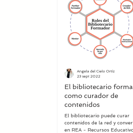
Coaching Educativo
Bibliot
Tecnología en Bibliotecas
I
Bibliotecas del futuro
lide
Angela del Cielo Ortíz
23 sept 2022
El bibliotecario form
Propiedad Intelectual
Inteli
como curador de
contenidos
El bibliotecario puede curar
contenidos de la red y conver
en REA - Recursos Educativ