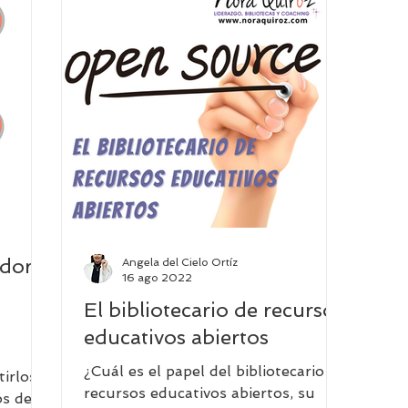
ecarios con valor
Libros y Bibliotecas
Consorcios Bib
nvestigación
Asociaciones bibliotecarias
Innovación 
Neuroeducación
Finanzas
Investigación y biblio
ador
Angela del Cielo Ortíz
gencia Artificial
16 ago 2022
El bibliotecario de recursos
educativos abiertos
¿Cuál es el papel del bibliotecario de
tirlos
recursos educativos abiertos, su
os de