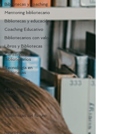
Bibliotecas y coaching
Mentoring bibliotecario
Bibliotecas y educación
Coaching Educativo
Bibliotecarios con valor
Libros y Bibliotecas
Consorcios
Bibliotecarios
Tecnología en
Bibliotecas
Investigación
Asociaciones
bibliotecarias
Innovación en
bibliotecas
Bibliotecas del futuro
lide
Neuroeducación