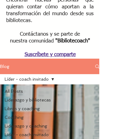
encontrar nuevas personas que
quieran contar cómo aportan a la
transformación del mundo desde sus
bibliotecas.
Contáctanos y se parte de
nuestra
comunidad
"Bibliotecoach"​
Suscríbete y comparte
Blog
Líder - coach invitado
All Posts
Liderazgo y bibliotecas
Libros y coaching
Coaching
Liderazgo y coaching
Líder - coach invitado