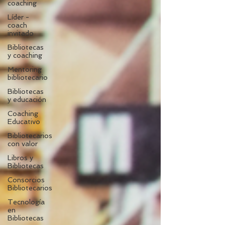
coaching
Líder -
coach
invitado
Bibliotecas
y coaching
Mentoring
bibliotecario
Bibliotecas
y educación
Coaching
Educativo
Bibliotecarios
con valor
Libros y
Bibliotecas
Consorcios
Bibliotecarios
Tecnología
en
Bibliotecas