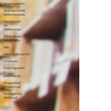
Investigación
Asociaciones
bibliotecarias
Innovación
en
bibliotecas
Bibliotecas
del futuro
lide
Neuroeducación
Finanzas
Investigación
y
bibliotecas
Propiedad
Intelectual
Inteligencia
Artificial