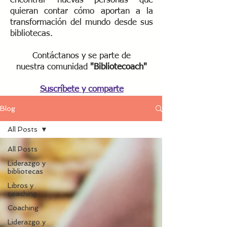
encontrar nuevas personas que
quieran contar cómo aportan a la
transformación del mundo desde sus
bibliotecas.
Contáctanos y se parte de
nuestra
comunidad
"Bibliotecoach"​
Suscríbete y comparte
Blog
All Posts
All Posts
Liderazgo y
bibliotecas
Libros y
coaching
Coaching
Liderazgo y