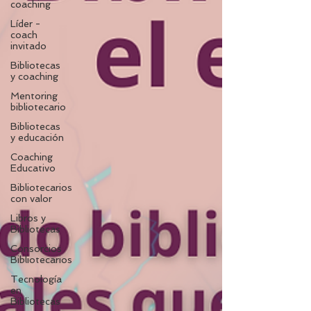
coaching
Líder -
coach
invitado
Bibliotecas
y coaching
Mentoring
bibliotecario
Bibliotecas
y educación
Coaching
Educativo
Bibliotecarios
con valor
Libros y
Bibliotecas
Consorcios
Bibliotecarios
Tecnología
en
Bibliotecas