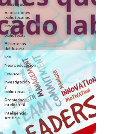
Investigación
Asociaciones
bibliotecarias
Innovación
en
bibliotecas
Bibliotecas
del futuro
lide
Neuroeducación
Finanzas
Investigación
y
bibliotecas
Propiedad
Intelectual
Inteligencia
Artificial