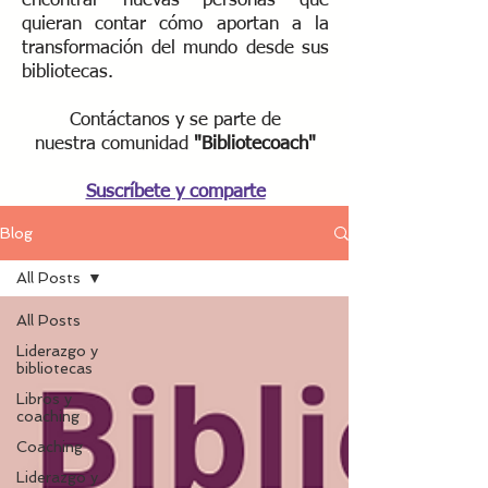
encontrar nuevas personas que
quieran contar cómo aportan a la
transformación del mundo desde sus
bibliotecas.
Contáctanos y se parte de
nuestra
comunidad
"Bibliotecoach"​
Suscríbete y comparte
Blog
All Posts
All Posts
Liderazgo y
bibliotecas
Libros y
coaching
Coaching
Liderazgo y