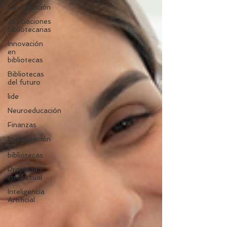
Investigación
Asociaciones
bibliotecarias
Innovación
en
bibliotecas
Bibliotecas
del futuro
lide
Neuroeducación
Finanzas
Investigación
y
bibliotecas
Propiedad
Intelectual
Inteligencia
Artificial