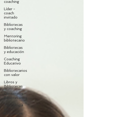
coaching
Líder -
coach
invitado
Bibliotecas
y coaching
Mentoring
bibliotecario
Bibliotecas
y educación
Coaching
Educativo
Bibliotecarios
con valor
Libros y
Bibliotecas
Consorcios
Bibliotecarios
Tecnología
en
Bibliotecas