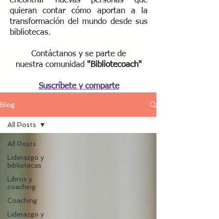
encontrar nuevas personas que
quieran contar cómo aportan a la
transformación del mundo desde sus
bibliotecas.
Contáctanos y se parte de
nuestra
comunidad
"Bibliotecoach"​
Suscríbete y comparte
Blog
All Posts
All Posts
Liderazgo y
bibliotecas
Libros y
coaching
Coaching
Liderazgo y