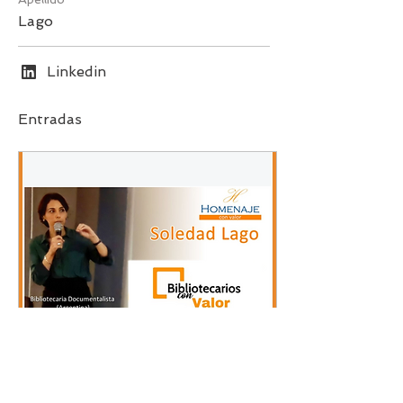
Lago
Linkedin
Entradas
29 jun 2022
∙
3
min