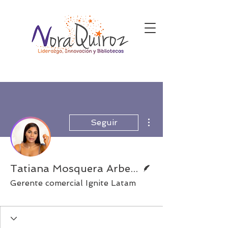
Más acciones
Seguir
Escritor
Tatiana Mosquera Arbeláez
Gerente comercial Ignite Latam