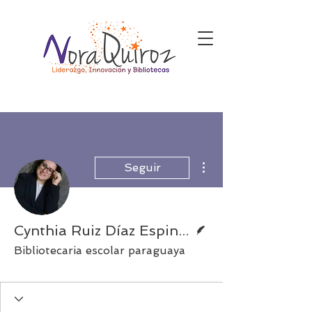
Más acciones
Seguir
Escritor
Cynthia Ruiz Díaz Espinoza
Bibliotecaria escolar paraguaya