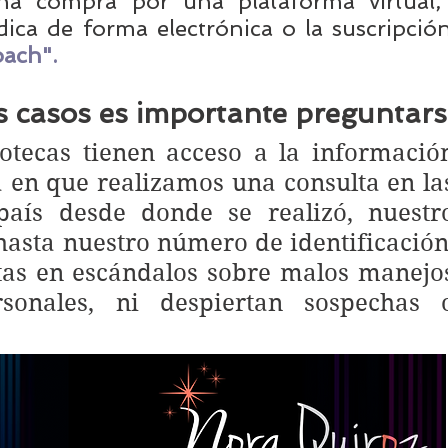
na compra por una plataforma virtual, 
dica de forma electrónica o la suscripción
oach"
. 
s casos es importante preguntars
iotecas tienen acceso a la información
a en que realizamos una consulta en las
país desde donde se realizó, nuestro
asta nuestro número de identificación,
as en escándalos sobre malos manejos
sonales, ni despiertan sospechas o