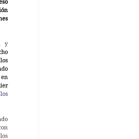
so 
ón 
es 
 y 
ho 
os 
do 
en 
er 
os 
do 
on 
os 