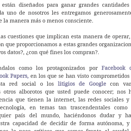
a están diseñados para ganar grandes cantidades 
da uno de nosotros les entregamos generosamente
de la manera más o menos consciente.
as cuestiones que implican esta manera de operar, 
ión que proporcionamos a estas grandes organizacione
os datos?, ¿con qué fines los compran?.
ándalos como los protagonizados por 
Facebook c
ook Papers
,
 en los que se han visto comprometidos l
ta red social o los 
litigios de Google
con vari
 otros alborotos que usted puede conocer; nos h
ncia que tienen la internet, las redes sociales y 
ecnología, en temas tan trascendentales como l
lquier país del mundo, haciéndonos dudar y has
stra capacidad de decidir de forma autónoma, y 