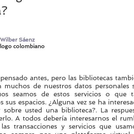
a?
Asociaciones bibliotecarias
Innovación en biblioteca
Wilber Sáenz
ucación
Finanzas
Investigación y bibliotecas
ólogo colombiano
al
pensado antes, pero las bibliotecas tambi
 muchos de nuestros datos personales s
os seamos de estos servicios o que t
 sus espacios. ¿Alguna vez se ha interesa
sobre usted una biblioteca?. La respues
erlo. A todos debería interesarnos el rum
as transacciones y servicios que usamo