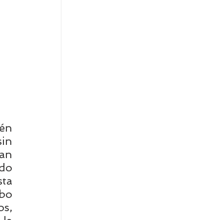
s
én 
in 
an 
do 
ta 
bo 
s, 