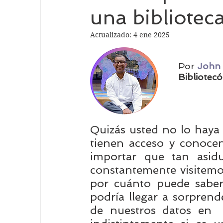
una bibliotec
Tecnología en Bibliotecas
Investigación
Actualizado:
4 ene 2025
Por 
John 
Bibliotecas del futuro
lide
Neuroed
Bibliotec
Propiedad Intelectual
Inteligencia Artifici
Quizás usted no lo haya 
tienen acceso y conocen
importar que tan asidu
constantemente visitemos
por cuánto puede saber 
podría llegar a sorprend
de nuestros datos en  l