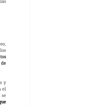
as 
o, 
os 
os 
 de 
 y 
el 
se 
ue 