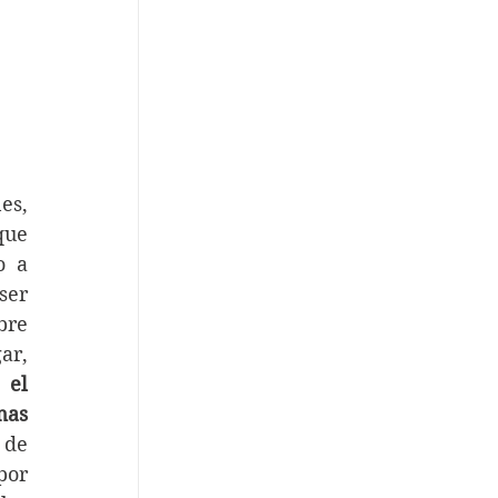
s, 
ue 
 a 
er 
re 
r, 
el 
as 
 de 
or 