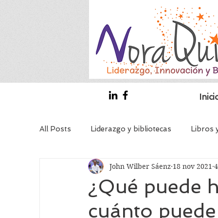
Inici
All Posts
Liderazgo y bibliotecas
Libros 
John Wilber Sáenz
18 nov 2021
4
Líder - coach invitado
Bibliotecas y coa
¿Qué puede ha
cuánto puede 
Coaching Educativo
Bibliotecarios con 