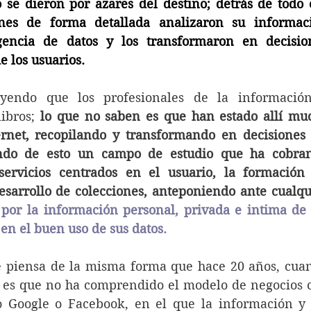
 se dieron por azares del destino; detrás de todo e
enes de forma detallada analizaron su informaci
igencia de datos y los transformaron en decision
e los usuarios. 
yendo que los profesionales de la información
ibros; 
lo que no saben es que han estado allí muc
ernet, recopilando y transformando en decisiones l
endo de esto un campo de estudio que ha cobran
ervicios centrados en el usuario, la formación 
esarrollo de colecciones, anteponiendo ante cualqui
 por la información personal, privada e intima de l
en el buen uso de sus datos
.
e piensa de la misma forma que hace 20 años, cuan
, es que no ha comprendido el modelo de negocios c
 Google o Facebook, en el que la información y l