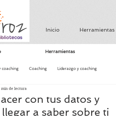
Inicio
Herramientas
o
Herramientas
y coaching
Coaching
Liderazgo y coaching
 min de lectura
ching
Mentoring bibliotecario
Bibliotecas y educació
cer con tus datos y
llegar a saber sobre ti
valor
Libros y Bibliotecas
Consorcios Bibliotecarios