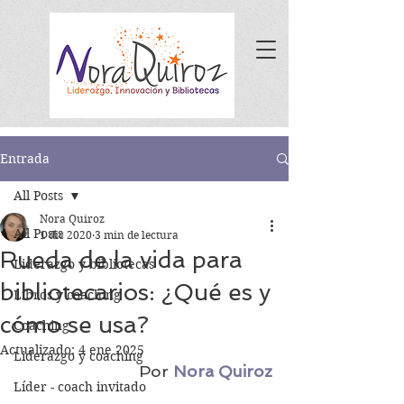
Entrada
All Posts
Nora Quiroz
All Posts
1 dic 2020
3 min de lectura
Rueda de la vida para
Liderazgo y bibliotecas
bibliotecarios: ¿Qué es y
Libros y coaching
cómo se usa?
Coaching
Actualizado:
4 ene 2025
Liderazgo y coaching
Por 
Nora Quiroz
Líder - coach invitado