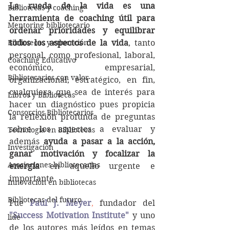
La rueda de la vida es una 
Bibliotecas y coaching
herramienta de coaching útil para 
Mentoring bibliotecario
ordenar prioridades y equilibrar 
Bibliotecas y educación
todos los aspectos de la vida
, tanto 
personal, como profesional, laboral, 
Coaching Educativo
económico, empresarial, 
Bibliotecarios con valor
organizacional, estratégico, en fin, 
cualquiera que sea de interés para 
Libros y Bibliotecas
hacer un diagnóstico pues propicia 
Consorcios Bibliotecarios
la reflexión profunda de preguntas 
sobre los aspectos a evaluar y 
Tecnología en Bibliotecas
además 
ayuda a pasar a la acción, 
Investigación
ganar motivación y focalizar la 
Asociaciones bibliotecarias
energía
 en aquello urgente e 
importante.
Innovación en bibliotecas
Bibliotecas del futuro
Fue 
Paul J. Meyer
,
 fundador del 
"
Success Motivation Institute
"
 y uno 
lide
de los autores más leídos en temas 