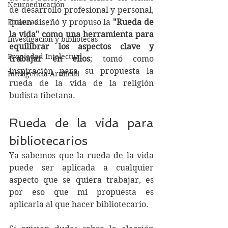
Neuroeducación
de desarrollo profesional y personal, 
Finanzas
quien diseñó y propuso la 
"Rueda de 
la vida" como una herramienta para 
Investigación y bibliotecas
equilibrar los aspectos clave y 
Propiedad Intelectual
trabajar en ellos
; tomó como 
inspiración para su propuesta la 
Inteligencia Artificial
rueda de la vida de la religión 
budista tibetana.
Rueda de la vida para 
bibliotecarios
Ya sabemos que la rueda de la vida 
puede ser aplicada a cualquier 
aspecto que se quiera trabajar, es 
por eso que mi propuesta es 
aplicarla al que hacer bibliotecario. 