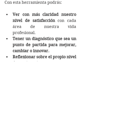
Con esta herramienta podrás:
Ver con más claridad nuestro 
nivel de satisfacción 
con cada 
área de nuestra vida 
profesional. 
Tener un diagnóstico que sea un 
punto de partida para mejorar, 
cambiar o innovar.
Reflexionar sobre el propio nivel 
de exigencia 
al desempeñar 
nuestras labores como 
bibliotecarios y también el nivel 
de exigencia de los jefes y 
organizaciones
.
Hacer seguimiento a los 
progresos realizados
 realizando 
periódicamente este ejercicio, 
por lo menos una vez al año.