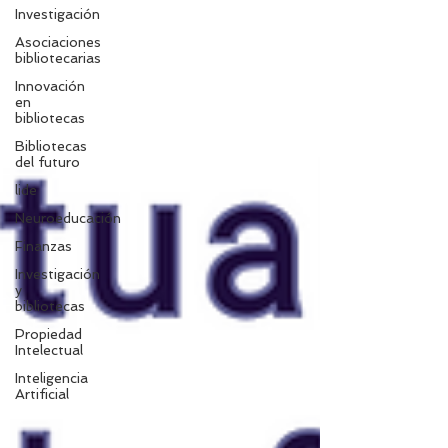
Investigación
Asociaciones
bibliotecarias
Innovación
en
bibliotecas
Bibliotecas
del futuro
lide
Neuroeducación
Finanzas
Investigación
y
bibliotecas
Propiedad
Intelectual
Inteligencia
Artificial