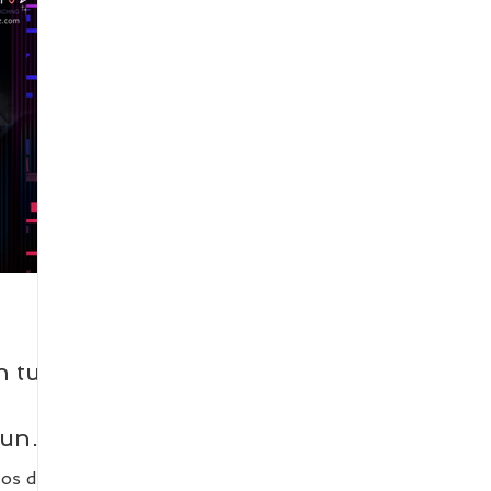
ecarios con valor
Libros y Bibliotecas
Consorcios Bib
nvestigación
Asociaciones bibliotecarias
Innovación 
Neuroeducación
Finanzas
Investigación y biblio
gencia Artificial
n tus
 una
tos de