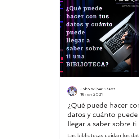
Coaching Educativo
Bibliot
Tecnología en Bibliotecas
I
Bibliotecas del futuro
lide
John Wilber Sáenz
Propiedad Intelectual
Inteli
18 nov 2021
¿Qué puede hacer co
datos y cuánto puede
llegar a saber sobre ti
biblioteca?
Las bibliotecas cuidan los da