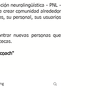
ión neurolingüística - PNL -
que crear comunidad alrededor
es, su personal, sus usuarios
ontrar nuevas personas que
otecas.
coach"​
ing
s y educación