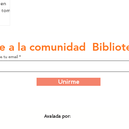
 en
a tomar
e a la comunidad Bibliot
s tu email
Unirme
Avalada por: