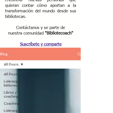
encontrar nuevas personas que
quieran contar cómo aportan a la
transformación del mundo desde sus
bibliotecas.
Contáctanos y se parte de
nuestra
comunidad
"Bibliotecoach"​
Suscríbete y comparte
Blog
All Posts
All Posts
Liderazgo y
bibliotecas
Libros y
coaching
Coaching
Liderazgo y