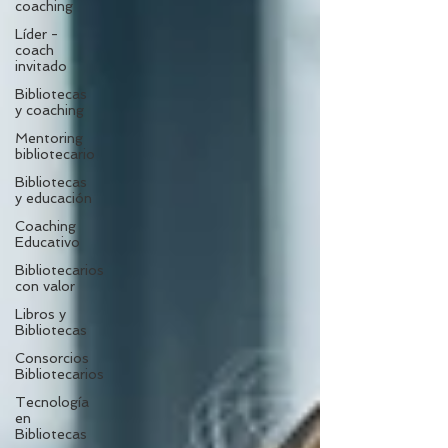
coaching
Líder -
coach
invitado
Bibliotecas
y coaching
Mentoring
bibliotecario
Bibliotecas
y educación
Coaching
Educativo
Bibliotecarios
con valor
Libros y
Bibliotecas
Consorcios
Bibliotecarios
Tecnología
en
Bibliotecas