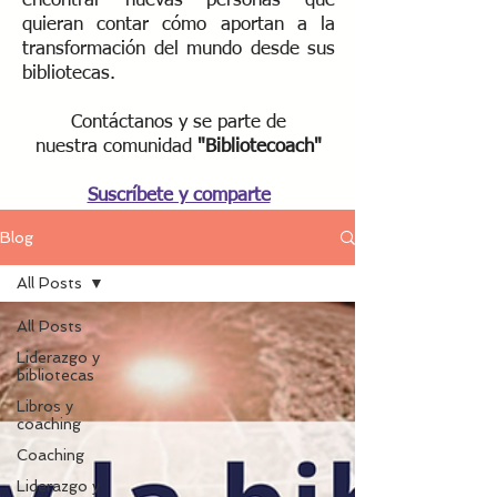
encontrar nuevas personas que
quieran contar cómo aportan a la
transformación del mundo desde sus
bibliotecas.
Contáctanos y se parte de
nuestra
comunidad
"Bibliotecoach"​
Suscríbete y comparte
Blog
All Posts
All Posts
Liderazgo y
bibliotecas
Libros y
coaching
Coaching
Liderazgo y